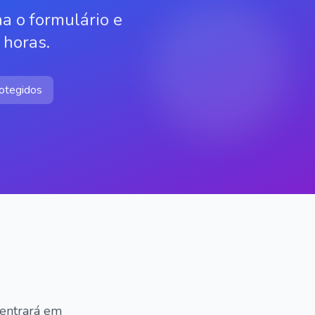
a o formulário e
 horas.
otegidos
 entrará em