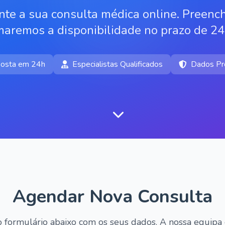
te a sua consulta médica online. Preench
maremos a disponibilidade no prazo de 24
osta em 24h
Especialistas Qualificados
Dados Pr
Agendar Nova Consulta
 formulário abaixo com os seus dados. A nossa equipa