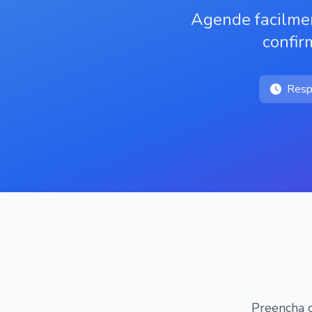
Agende facilmen
confir
Resp
Preencha o