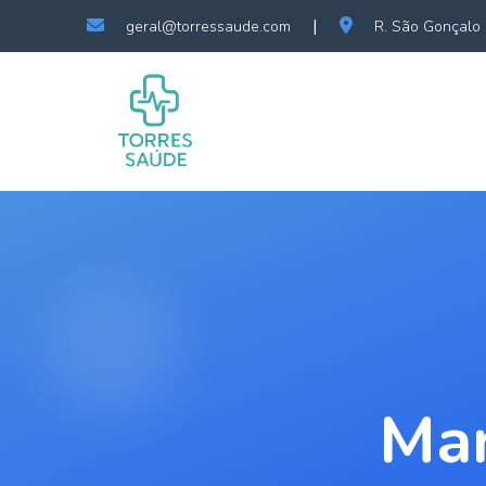
|
geral@torressaude.com
R. São Gonçalo 
Ma